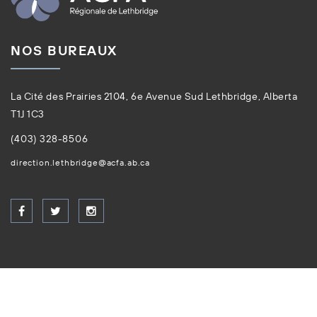
NOS BUREAUX
La Cité des Prairies 2104, 6e Avenue Sud Lethbridge, Alberta
T1J 1C3
(403) 328-8506
direction.lethbridge@acfa.ab.ca
Tous droits réservés © ACFA 2026. Site créé par
Creative
Coco'Nuts Inc.