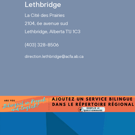
Lethbridge
La Cité des Prairies
2104, 6e avenue sud
Lethbridge, Alberta T1J 1C3
(403) 328-8506
direction.lethbridge@acfa.ab.ca