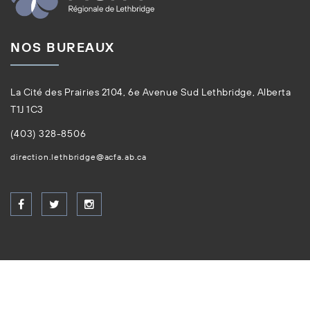
NOS BUREAUX
La Cité des Prairies 2104, 6e Avenue Sud Lethbridge, Alberta
T1J 1C3
(403) 328-8506
direction.lethbridge@acfa.ab.ca
Tous droits réservés © ACFA 2026. Site créé par
Creative
Coco'Nuts Inc.