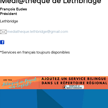
Médi@thèque de Lethbridge
François Eudes
Président
Lethbridge
mediatheque.lethbridge@gmail.com
*Services en français toujours disponibles