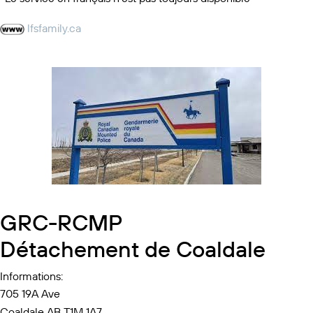
lfsfamily.ca
GRC-RCMP
Détachement de Coaldale
Informations:
705 19A Ave
Coaldale AB T1M 1A7